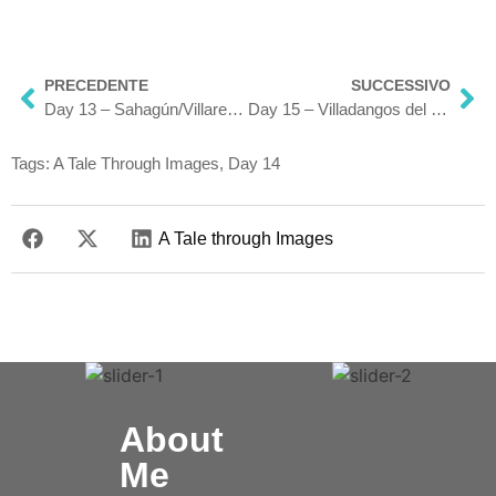
PRECEDENTE
SUCCESSIVO
Day 13 – Sahagún/Villarente
Day 15 – Villadangos del Páramo/El Ganso
Tags:
A Tale Through Images
,
Day 14
A Tale through Images
About
Me